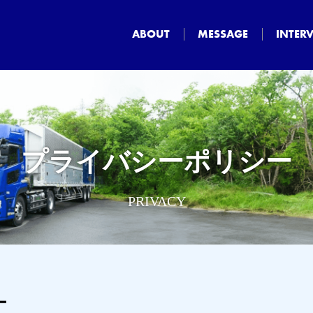
ABOUT
MESSAGE
INTER
プ
ラ
イ
バ
シ
ー
ポ
リ
シ
ー
P
R
I
V
A
C
Y
ー