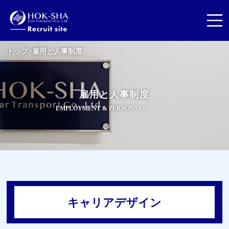
トップ
>
雇⽤と⼈事制度
雇
⽤
と
⼈
事
制
度
E
M
P
L
O
Y
M
E
N
T
&
P
E
R
S
O
N
N
E
L
S
Y
S
T
E
キャリアデザイン