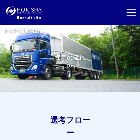
トップ
>
採用の流れ
採
用
の
流
れ
F
L
O
W
選考フロー
ー