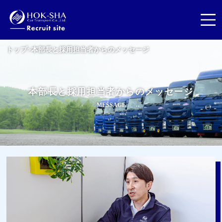
トップ
>
本部長と採用担当者からのメッセージ
本
部
長
と
採
用
担
当
者
か
ら
の
メ
ッ
セ
ー
ジ
M
E
S
S
A
G
E